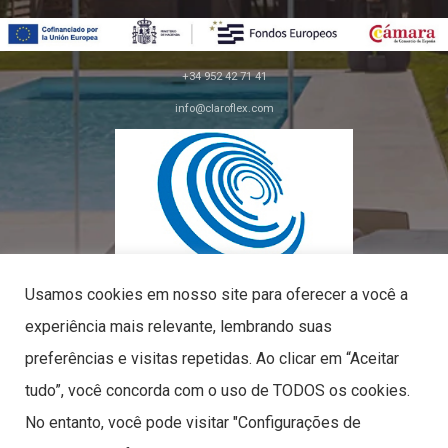
+34 952 42 71 41
info@claroflex.com
C/ José Calderón, parcela 350 (apdo. 30)
29590, Málaga
Usamos cookies em nosso site para oferecer a você a
experiência mais relevante, lembrando suas
preferências e visitas repetidas. Ao clicar em “Aceitar
tudo”, você concorda com o uso de TODOS os cookies.
PYME INNOVADORA
No entanto, você pode visitar "Configurações de
Válido até o dia 09 de maio de 2027
CLAROFLEX© 2026. TODOS OS DIREITOS RESERVADOS.