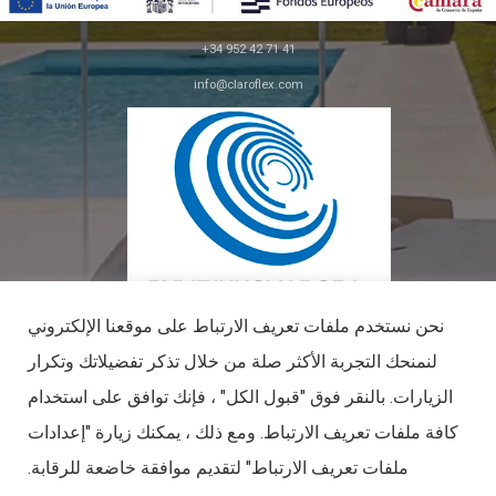
+34 952 42 71 41
info@claroflex.com
C/ خوسيه كالديرون، قطعة 350 (apdo. 30)
29590، ملقة
نحن نستخدم ملفات تعريف الارتباط على موقعنا الإلكتروني
لنمنحك التجربة الأكثر صلة من خلال تذكر تفضيلاتك وتكرار
الزيارات. بالنقر فوق "قبول الكل" ، فإنك توافق على استخدام
بيم ابتكادورا
كافة ملفات تعريف الارتباط. ومع ذلك ، يمكنك زيارة "إعدادات
Válido hálido hasta el 09 de mayo de 2027
كلاروفلكس © 2026. جميع الحقوق محفوظة.
ملفات تعريف الارتباط" لتقديم موافقة خاضعة للرقابة.