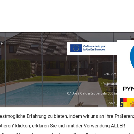
+34 952 42 71 41
info@claroflex.com
C/ José Calderón, parcela 350 (apdo. 30)
29590, Málaga
stmögliche Erfahrung zu bieten, indem wir uns an Ihre Präfere
P
tieren" klicken, erklären Sie sich mit der Verwendung ALLER