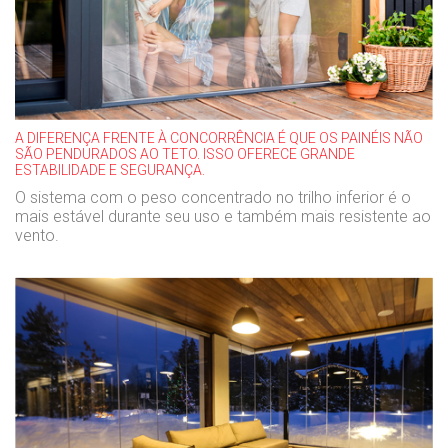
A DIFERENÇA FRENTE À CONCORRÊNCIA É QUE OS PAINÉIS NÃO
SÃO PENDURADOS AO TETO. ISSO OFERECE GRANDE
ESTABILIDADE E SEGURANÇA.
O sistema com o peso concentrado no trilho inferior é o
mais estável durante seu uso e também mais resistente ao
vento.