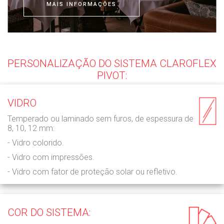
MAIS INFORMAÇÕES
PERSONALIZAÇÃO DO SISTEMA CLAROFLEX
PIVOT:
VIDRO
Temperado ou laminado sem furos, de espessura de
8, 10, 12 mm:
- Vidro colorido.
- Vidro com impressões.
- Vidro com fator de proteção solar ou refletivo.
COR DO SISTEMA: