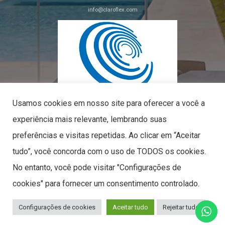
info@claroflex.com
C/ José Calderón, parcela 350 (apdo. 30)
29590, Málaga
Usamos cookies em nosso site para oferecer a você a
experiência mais relevante, lembrando suas
preferências e visitas repetidas. Ao clicar em “Aceitar
tudo”, você concorda com o uso de TODOS os cookies.
PYME INNOVADORA
No entanto, você pode visitar "Configurações de
Válido até o dia 09 de maio de 2027
CLAROFLEX© 2026. TODOS OS DIREITOS RESERVADOS.
cookies" para fornecer um consentimento controlado.
Configurações de cookies
Aceitar tudo
Rejeitar tudo