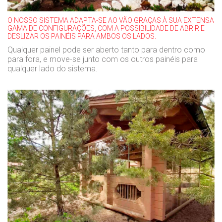
O NOSSO SISTEMA ADAPTA-SE AO VÃO GRAÇAS À SUA EXTENSA
GAMA DE CONFIGURAÇÕES, COM A POSSIBILIDADE DE ABRIR E
DESLIZAR OS PAINÉIS PARA AMBOS OS LADOS.
Qualquer painel pode ser aberto tanto para dentro como
para fora, e move-se junto com os outros painéis para
qualquer lado do sistema.