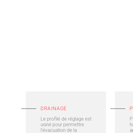
DRAINAGE
P
Le profilé de réglage est
P
usiné pour permettre
h
l’évacuation de la
a