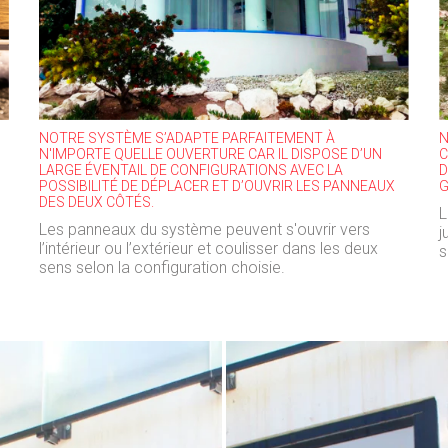
NOTRE SYSTÈME S’ADAPTE PARFAITEMENT À
N
N'IMPORTE QUELLE OUVERTURE CAR IL DISPOSE D’UN
C
LARGE ÉVENTAIL DE CONFIGURATIONS AVEC LA
D
POSSIBILITÉ DE DÉPLACER ET D’OUVRIR LES PANNEAUX
G
DES DEUX CÔTÉS.
L
Les panneaux du système peuvent s'ouvrir vers
j
l’intérieur ou l’extérieur et coulisser dans les deux
s
sens selon la configuration choisie.