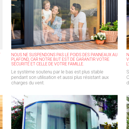
T
NOUS NE SUSPENDONS PAS LE POIDS DES PANNEAUX AU
N
PLAFOND, CAR NOTRE BUT EST DE GARANTIR VOTRE
V
SÉCURITÉ ET CELLE DE VOTRE FAMILLE.
L
Le système soutenu par le bas est plus stable
S
pendant son utilisation et aussi plus résistant aux
C
charges du vent.
d