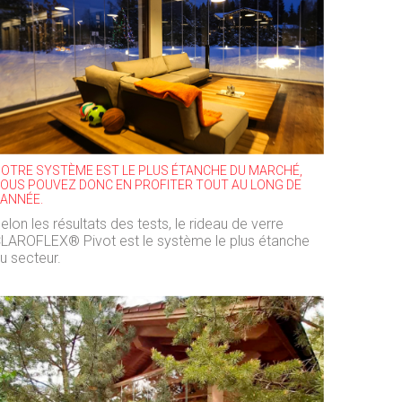
OTRE SYSTÈME EST LE PLUS ÉTANCHE DU MARCHÉ,
OUS POUVEZ DONC EN PROFITER TOUT AU LONG DE
'ANNÉE.
elon les résultats des tests, le rideau de verre
LAROFLEX® Pivot est le système le plus étanche
u secteur.