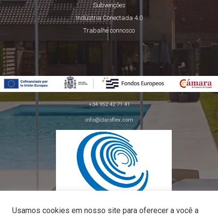
Subvenções
Indústria Conectada 4.0
Trabalhe connosco
+34 952 42 71 41
info@claroflex.com
C/ José Calderón, parcela 350 (apdo. 30)
29590, Málaga
Usamos cookies em nosso site para oferecer a você a