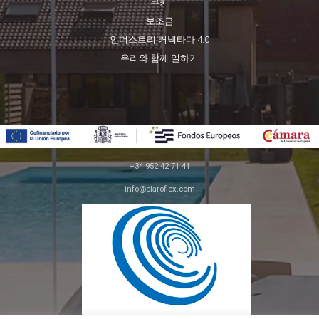
쿠키
보조금
인더스트리 커넥타다 4.0
우리와 함께 일하기
+34 952 42 71 41
info@claroflex.com
C/ 호세 칼데론, 파르셀라 350 (apdo. 30)
29590, 말라가