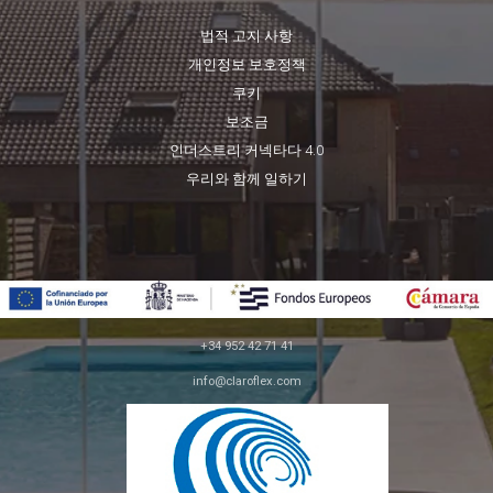
법적 고지 사항
개인정보 보호정책
쿠키
보조금
인더스트리 커넥타다 4.0
우리와 함께 일하기
+34 952 42 71 41
info@claroflex.com
C/ 호세 칼데론, 파르셀라 350 (apdo. 30)
29590, 말라가