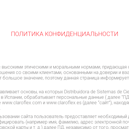
ПОЛИТИКА КОНФИДЕНЦИАЛЬНОСТИ
ния с высокими этическими и моральными нормами, придающая
ошения со своими клиентами, основанными на доверии и вза
большое значение, поэтому данная страница информирует п
вает основы, на которых Distribuidora de Sistemas de Cierr
в Испании, обрабатывает персональные данные ( далее "ПД")
w.claroflex.com и www.claroflex.es (далее “сайт”), находящи
.
льзовании сайта пользователь предоставляет необходимый 
фицировать (например имя, фамилию, адрес электронной поч
вской карты и т. д.) далее ПД, независимо от того, просма