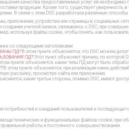
овышения качества предоставляемых услуг ей необходимо п
поставки продукции. Кроме того, существует уверенность в
деями. В связи с этим DSC разработала различные способы
мы, приложения, устройства или страницы в социальных сет
 создании учетной записи, связываясь с DSC, при совершени
ер, используя файлы cookie, чтобы понять, как пользовате
.
иже со следующими заголовками:
ВАНЫ ПД?
В этом пункте объясняется, что DSC можем делать
ЛЬЗОВАНИЯ ПД?
Этот пункт объясняет причину, по которой
этом пункте объясняется, какие типы ПД могут быть обрабо
Д?
В этом пункте объясняется, при реализации каких действи
тную рассылку, просмотре сайта или приложения.
бъясняется, какие третьи стороны, помимо DSC, имеют досту
ния потребностей и ожиданий пользователей и последующего
мощи технических и функциональных файлов cookie, при об
х правильной работы и постоянного совершенствования.