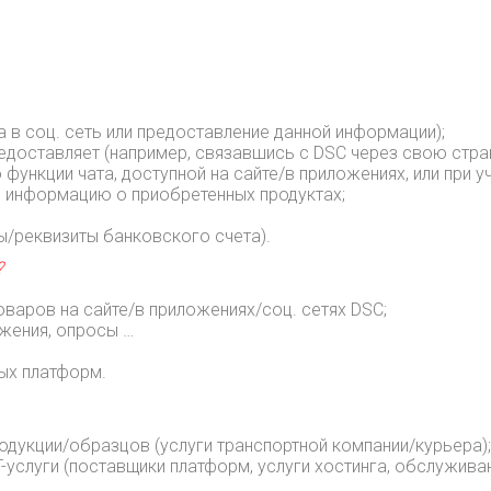
а в соц. сеть или предоставление данной информации);
едоставляет (например, связавшись с DSC через свою стр
нкции чата, доступной на сайте/в приложениях, или при уча
я информацию о приобретенных продуктах;
ы/реквизиты банковского счета).
?
оваров на сайте/в приложениях/соц. сетях DSC;
ожения, опросы …
ных платформ.
одукции/образцов (услуги транспортной компании/курьера);
-услуги (поставщики платформ, услуги хостинга, обслуживан