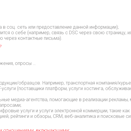
а в соц. сеть или предоставление данной информации);
лится о себе (например, связь с DSC через свою страницу,
 через контактные письма).
?
ожения, опросы …
одукции/образцов. Например, транспортная компания/курье
-услуги (поставщики платформ, услуги хостинга, обслуживан
ьные медиа-агентства, помогающие в реализации рекламы, 
апросами;
ифровые услуги и услуги электронной коммерции, такие как
ей, рейтинги и обзоры, CRM, веб-аналитика и поисковые с
и отношениями, включающими: