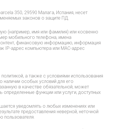
, parcela 350, 29590 Малага, Испания, несет
именяемых законов о защите ПД.
ю (например, имя или фамилия) или косвенно
омер мобильного телефона, имена
 контент, финансовую информацию, информация
как IP-адрес компьютера или MAC-адрес
политикой, а также с условиями использования
о наличии особых условий для его
азанную в качестве обязательной, может
ь определенные функции или услуги, доступных
ашается уведомлять о любых изменениях или
езультате предоставления неверной, неточной
ю пользователя.