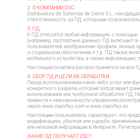
2. О КОМПАНИИ DSC.
Distribuidora de Sistemas de Cierre S.L., находяща
ответственность за ПД, которыми пользователь 
3. ПД.
К ПД относится любая информация, с помощью 
(например, паспортные данные). ПД включают в
пользователей, изображение профиля, личные п
о социальном обеспечении и т.д. ПД также вкл
мобильного устройства, а также информацию, 
Настоящая политика распространяется на все П
4. СБОР ПД И ЦЕЛИ ИХ ОБРАБОТКИ.
Перед использованием каких-либо услуг или фу
конкретного раздела, который затрагивает данн
использования или требуемой обработке ПД. Н
привести к невозможности управления регистра
через www.claroflex.com и www.claroflex.es
Настоящим пользователь гарантирует, что пред
модификациях, убытках или ущербе, причиненных
или неполной информации в Интернете. Регист
КАКИЕ ПД ПОЛУЧАЕТ DSC?