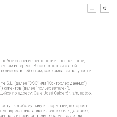
 особое значение честности и прозрачности,
имном интересе. В соответствии с этой
ользователей о том, как компания получает и
e S.L. (далее “DSC” или “Контролер данных”),
 клиентов (далее "пользователей"),
йся по адресу: Calle José Calderón, s/n, aptdo.
доступ к любому виду информации, которая в
ты, адреса выставления счетов или доставки,
тривает ли пользователь товары, делает ли