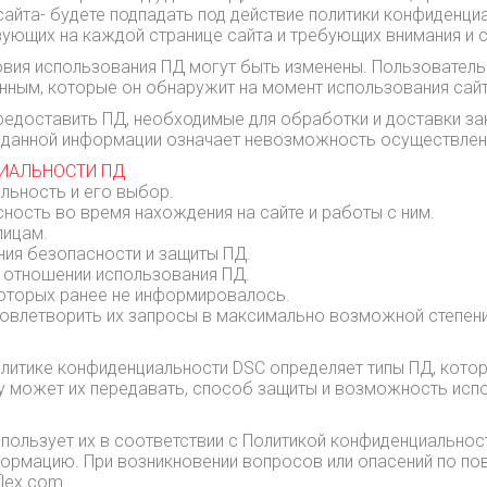
 сайта- будете подпадать под действие политики конфиденциа
вующих на каждой странице сайта и требующих внимания и с
вия использования ПД могут быть изменены. Пользователь 
анным, которые он обнаружит на момент использования сайт
редоставить ПД, необходимые для обработки и доставки за
 данной информации означает невозможность осуществлени
ЦИАЛЬНОСТИ ПД
льность и его выбор.
ность во время нахождения на сайте и работы с ним.
лицам.
ния безопасности и защиты ПД.
в отношении использования ПД.
 которых ранее не информировалось.
удовлетворить их запросы в максимально возможной степен
литике конфиденциальности DSC определяет типы ПД, котор
 может их передавать, способ защиты и возможность испо
спользует их в соответствии с Политикой конфиденциальнос
ормацию. При возникновении вопросов или опасений по пов
lex.com.