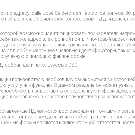
яся по адресу: calle José Calderón, s/n, aptdo. de correos, 30
с ней делится. DSC является контролером ПД для целей, пр
которой возможно идентифицировать пользователя напряму
 себя так же адрес электронной почты / почтовый адрес/ н
редпочтения и покупательские привычки, пользовательский
ючают в себя уникальные числовые идентификаторы, такие 
полученную с помощью файлов cookie.
Д, собранные и используемые DSC.
нкций пользователю необходимо ознакомиться с настоящей 
ую услугу или функцию. В данном разделе он может узнать 
еспособность предоставить определенную информацию, ук
ционной записью в качестве пользователя или использоват
оставленные ПД являются достоверными и точными, и согл
 сайту, контролерам данных или любой третьей стороне в р
рационные формы являются исключительной ответственность