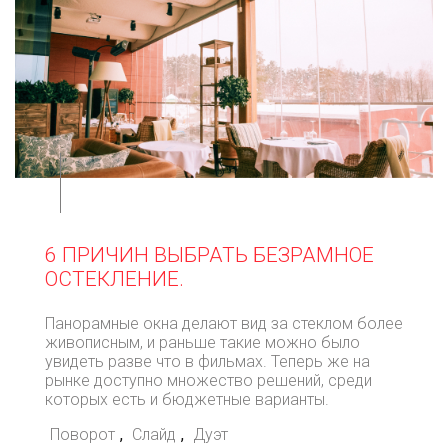
⠀
6 ПРИЧИН ВЫБРАТЬ БЕЗРАМНОЕ
ОСТЕКЛЕНИЕ.
Панорамные окна делают вид за стеклом более
живописным, и раньше такие можно было
увидеть разве что в фильмах. Теперь же на
рынке доступно множество решений, среди
которых есть и бюджетные варианты.
Поворот
,
Слайд
,
Дуэт