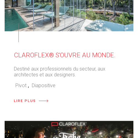
⠀
CLAROFLEX® S'OUVRE AU MONDE.
Destiné aux professionnels du secteur, aux
architectes et aux designers.
Pivot
,
Diapositive
LIRE PLUS