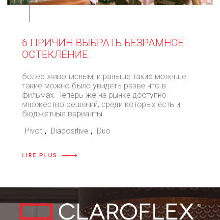
⠀
6 ПРИЧИН ВЫБРАТЬ БЕЗРАМНОЕ
ОСТЕКЛЕНИЕ.
более живописным, и раньше такие можнше
такие можно было увидеть разве что в
фильмах. Теперь же на рынке доступно
множество решений, среди которых есть и
бюджетные варианты.
Pivot
,
Diapositive
,
Duo
LIRE PLUS