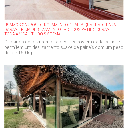
USAMOS CARROS DE ROLAMENTO DE ALTA QUALIDADE PARA
GARANTIR UM DESLIZAMENTO FÁCIL DOS PAINÉIS DURANTE
TODA A VIDA ÚTIL DO SISTEMA.
Os carros de rolamento são colocados em cada painel e
permitem um deslizamento suave de painéis com um peso
de até 150 kg.