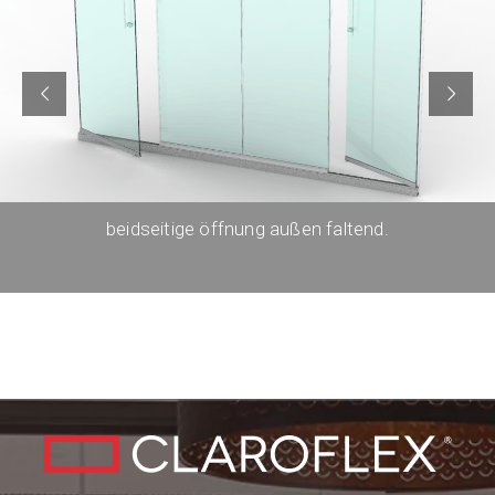
beidseitige öffnung außen faltend.