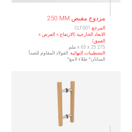
⠀
‫مزدوج‬ ‫مقبض‬ ‫‪250‬‬ ‫‪MM‬‬
المرجع
CLF001
الابعاد الخارجية (الارتفاع × العرض ×
العمق):
275 x 65 x 25 ملم.
التشطيبات النهائية:
الفولاذ المقاوم للصدأ
الساتان* طلاء لامع*