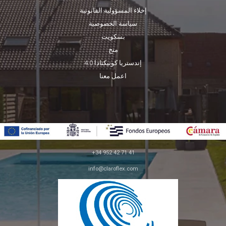
إخلاء المسؤولية القانونية
سياسة الخصوصية
بسكويت
منح
إندستريا كونيكتادا 4.0
اعمل معنا
+34 952 42 71 41
info@claroflex.com
C/ خوسيه كالديرون، قطعة 350 (apdo. 30)
29590، ملقة