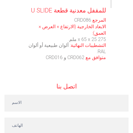
‫للمقفل‬ ‫معدنية‬ ‫قطعة‬ ‫‪U‬‬ ‫‪SLIDE‬‬
المرجع
CRD086
الابعاد الخارجية (الارتفاع × العرض ×
العمق):
275 x 65 x 25 ملم.
التشطيبات النهائية:
ألوان طبيعية أو ألوان
RAL.
متوافق مع
CRD062 و CRD016
اتصل بنا
كونتاكتو