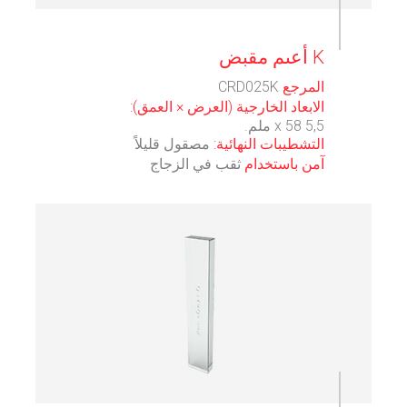
⠀
‫‪K‬‬ ‫أعىم‬ ‫مقبض‬
المرجع
CRD025K
الابعاد الخارجية (العرض × العمق):
5,5 x 58 ملم.
التشطيبات النهائية:
مصقول قليلاً
آمن باستخدام
ثقب في الزجاج