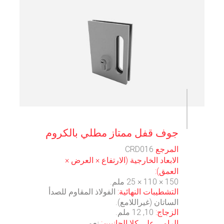
⠀
جوف قفل ممتاز مطلي بالكروم
المرجع
CRD016
الابعاد الخارجية (الارتفاع × العرض ×
العمق):
150 × 110 × 25 ملم.
التشطيبات النهائية:
الفولاذ المقاوم للصدأ
الساتان (غيراللامع).
الزجاج:
10, 12 ملم.
الرامي على كلا الجانبين:
نعم